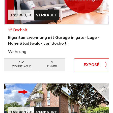
189.900,- €
VERKAUFT
Bocholt
Eigentumswohnung mit Garage in guter Lage -
Nähe Stadtwald- von Bocholt!
Wohnung
0 m²
3
WOHNFLÄCHE
ZIMMER
169.900,- €
VERKAUFT