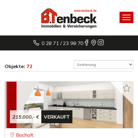
0 28 71 / 23 98 70
Objekte:
72
215.000,- €
VERKAUFT
Bocholt