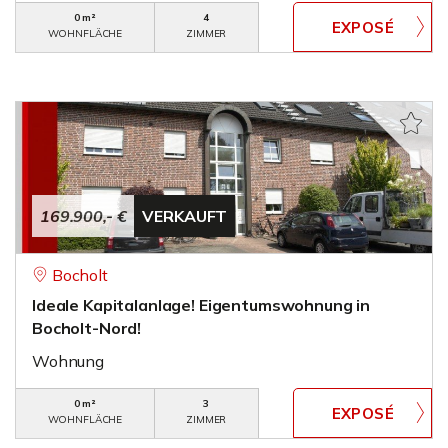
0 m²
4
WOHNFLÄCHE
ZIMMER
169.900,- €
VERKAUFT
Bocholt
Ideale Kapitalanlage! Eigentumswohnung in
Bocholt-Nord!
Wohnung
0 m²
3
WOHNFLÄCHE
ZIMMER