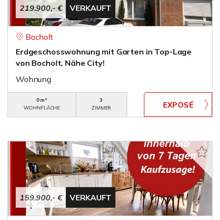
219.900,- €
VERKAUFT
Bocholt
Erdgeschosswohnung mit Garten in Top-Lage
von Bocholt, Nähe City!
Wohnung
0 m²
3
WOHNFLÄCHE
ZIMMER
159.900,- €
VERKAUFT