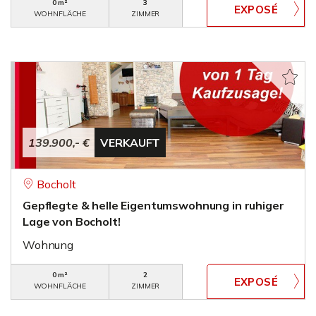
0 m²
3
WOHNFLÄCHE
ZIMMER
139.900,- €
VERKAUFT
Bocholt
Gepflegte & helle Eigentumswohnung in ruhiger
Lage von Bocholt!
Wohnung
0 m²
2
WOHNFLÄCHE
ZIMMER