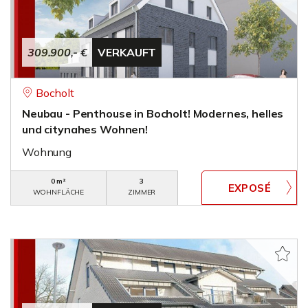
309.900,- €
VERKAUFT
Bocholt
Neubau - Penthouse in Bocholt! Modernes, helles
und citynahes Wohnen!
Wohnung
0 m²
3
WOHNFLÄCHE
ZIMMER