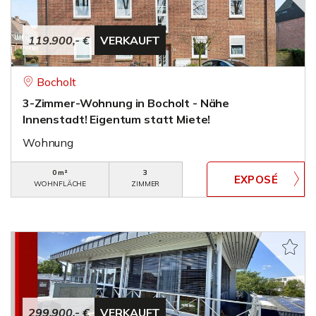
119.900,- €
VERKAUFT
Bocholt
3-Zimmer-Wohnung in Bocholt - Nähe
Innenstadt! Eigentum statt Miete!
Wohnung
0 m²
3
WOHNFLÄCHE
ZIMMER
299.900,- €
VERKAUFT