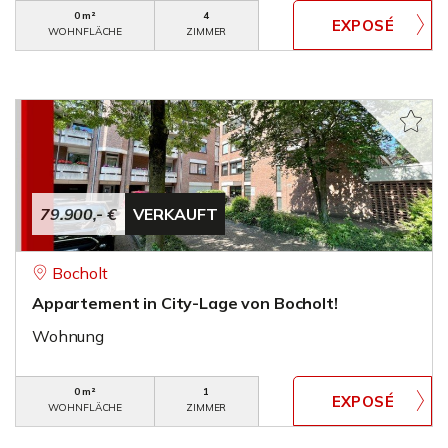
0 m²
4
WOHNFLÄCHE
ZIMMER
79.900,- €
VERKAUFT
Bocholt
Appartement in City-Lage von Bocholt!
Wohnung
0 m²
1
WOHNFLÄCHE
ZIMMER