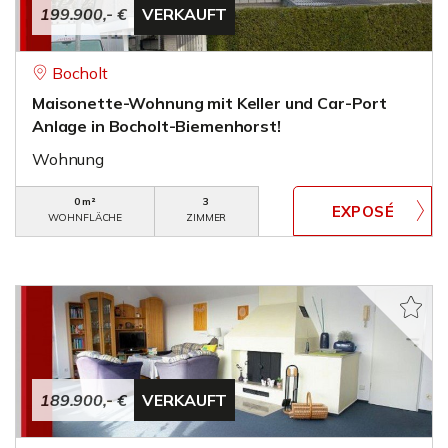
199.900,- €
VERKAUFT
Bocholt
Maisonette-Wohnung mit Keller und Car-Port
Anlage in Bocholt-Biemenhorst!
Wohnung
0 m²
3
WOHNFLÄCHE
ZIMMER
189.900,- €
VERKAUFT