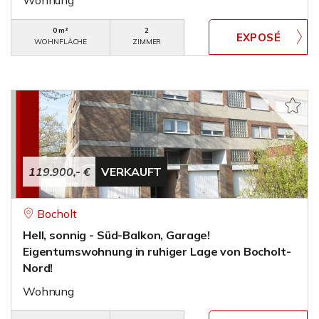
Wohnung
0 m²
2
WOHNFLÄCHE
ZIMMER
119.900,- €
VERKAUFT
Bocholt
Hell, sonnig - Süd-Balkon, Garage!
Eigentumswohnung in ruhiger Lage von Bocholt-
Nord!
Wohnung