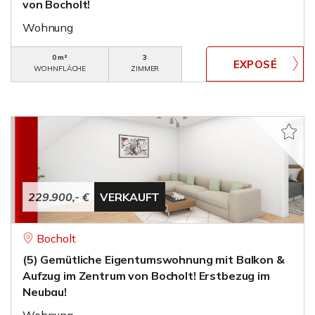
von Bocholt!
Wohnung
0 m²
3
WOHNFLÄCHE
ZIMMER
229.900,- €
VERKAUFT
Bocholt
(5) Gemütliche Eigentumswohnung mit Balkon &
Aufzug im Zentrum von Bocholt! Erstbezug im
Neubau!