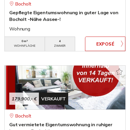
Bocholt
Gepflegte Eigentumswohnung in guter Lage von
Bocholt -Nähe Aasee-!
Wohnung
0 m²
4
WOHNFLÄCHE
ZIMMER
179.900,- €
VERKAUFT
Bocholt
Gut vermietete Eigentumswohnung in ruhiger