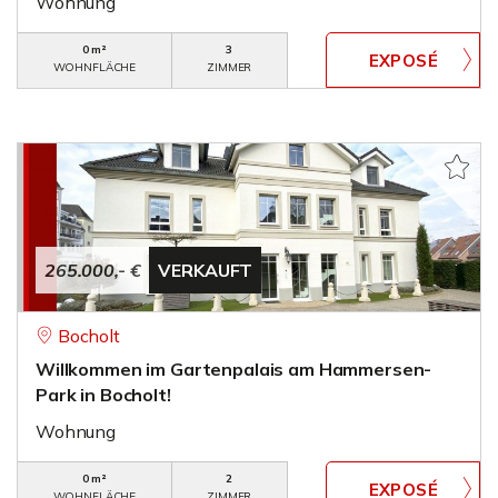
Wohnung
0 m²
3
WOHNFLÄCHE
ZIMMER
265.000,- €
VERKAUFT
Bocholt
Willkommen im Gartenpalais am Hammersen-
Park in Bocholt!
Wohnung
0 m²
2
WOHNFLÄCHE
ZIMMER