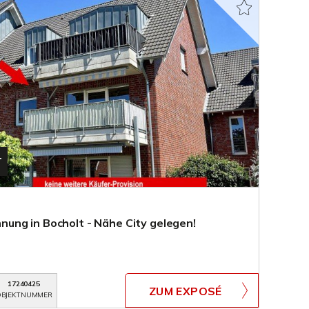
T
ng in Bocholt - Nähe City gelegen!
17240425
ZUM EXPOSÉ
BJEKTNUMMER