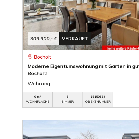
309.900,- €
VERKAUFT
Bocholt
Moderne Eigentumswohnung mit Garten in gut
Bocholt!
Wohnung
0 m²
3
15150324
WOHNFLÄCHE
ZIMMER
OBJEKTNUMMER