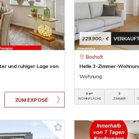
229.900,- €
VERKAUF
Bocholt
er und ruhiger Lage von
Helle 3-Zimmer-Wohnung 
Wohnung
0 m²
3
WOHNFLÄCHE
ZIMMER
O
ZUM EXPOSÉ