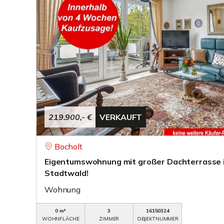
219.900,- €
VERKAUFT
Bocholt
Eigentumswohnung mit großer Dachterrasse i
Stadtwald!
Wohnung
0 m²
3
16150324
WOHNFLÄCHE
ZIMMER
OBJEKTNUMMER