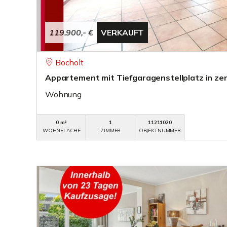
119.900,- €
VERKAUFT
Bocholt
Appartement mit Tiefgaragenstellplatz in zen
Wohnung
0 m²
1
11211020
WOHNFLÄCHE
ZIMMER
OBJEKTNUMMER