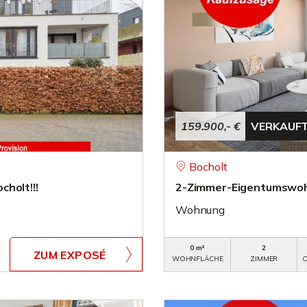
159.900,- €
VERKAUF
Bocholt
holt!!!
2-Zimmer-Eigentumswohn
Wohnung
0 m²
2
ZUM EXPOSÉ
WOHNFLÄCHE
ZIMMER
O