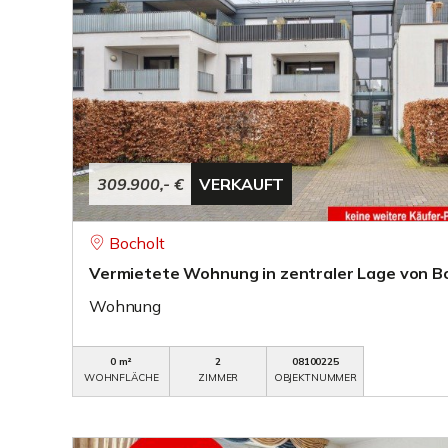
309.900,- €
VERKAUFT
Bocholt
Vermietete Wohnung in zentraler Lage von Boc
Wohnung
0 m²
2
08100225
WOHNFLÄCHE
ZIMMER
OBJEKTNUMMER