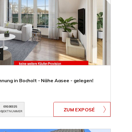
T
ung in Bocholt - Nähe Aasee - gelegen!
09100325
ZUM EXPOSÉ
BJEKTNUMMER