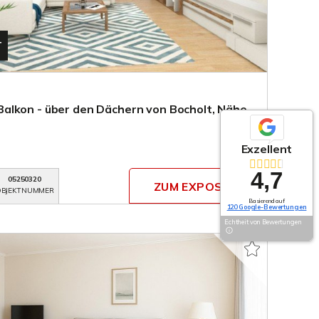
T
alkon - über den Dächern von Bocholt, Nähe
Exzellent
4,7
05250320
ZUM EXPOSÉ
BJEKTNUMMER
Basierend auf
120 Google-Bewertungen
Echtheit von Bewertungen