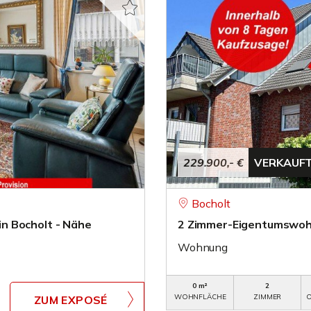
229.900,- €
VERKAUF
Bocholt
n Bocholt - Nähe
2 Zimmer-Eigentumswohnu
Wohnung
0 m²
2
WOHNFLÄCHE
ZIMMER
O
ZUM EXPOSÉ