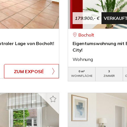
179.900,- €
VERKAUF
Bocholt
traler Lage von Bocholt!
Eigentumswohnung mit B
City!
Wohnung
ZUM EXPOSÉ
0 m²
3
WOHNFLÄCHE
ZIMMER
O