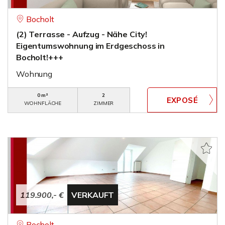
Bocholt
(2) Terrasse - Aufzug - Nähe City!
Eigentumswohnung im Erdgeschoss in
Bocholt!+++
Wohnung
0 m²
2
WOHNFLÄCHE
ZIMMER
119.900,- €
VERKAUFT
Bocholt