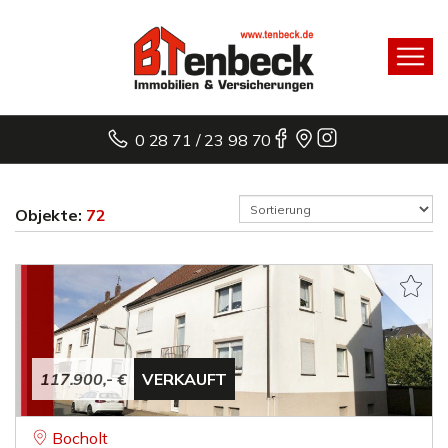
0 28 71 / 23 98 70
Objekte:
72
117.900,- €
VERKAUFT
Bocholt