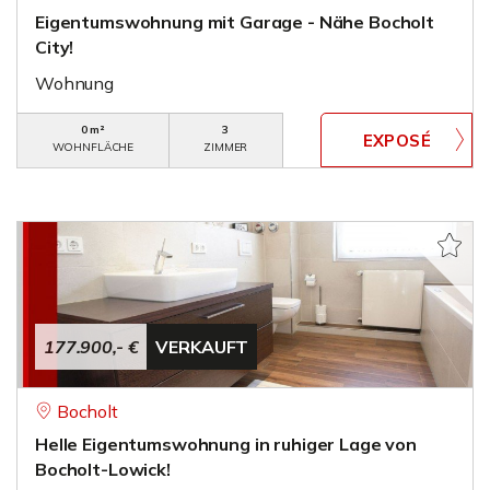
Eigentumswohnung mit Garage - Nähe Bocholt
City!
Wohnung
0 m²
3
WOHNFLÄCHE
ZIMMER
177.900,- €
VERKAUFT
Bocholt
Helle Eigentumswohnung in ruhiger Lage von
Bocholt-Lowick!