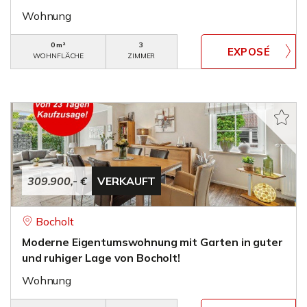
Wohnung
0 m²
3
WOHNFLÄCHE
ZIMMER
309.900,- €
VERKAUFT
Bocholt
Moderne Eigentumswohnung mit Garten in guter
und ruhiger Lage von Bocholt!
Wohnung