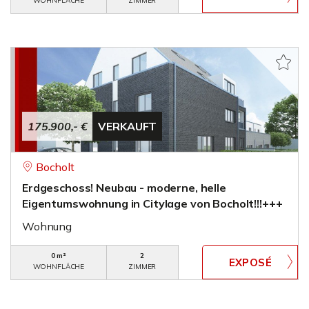
WOHNFLÄCHE
ZIMMER
175.900,- €
VERKAUFT
Bocholt
Erdgeschoss! Neubau - moderne, helle
Eigentumswohnung in Citylage von Bocholt!!!+++
Wohnung
0 m²
2
WOHNFLÄCHE
ZIMMER