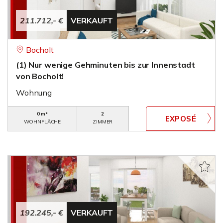
211.712,- €
VERKAUFT
Bocholt
(1) Nur wenige Gehminuten bis zur Innenstadt
von Bocholt!
Wohnung
0 m²
2
WOHNFLÄCHE
ZIMMER
192.245,- €
VERKAUFT