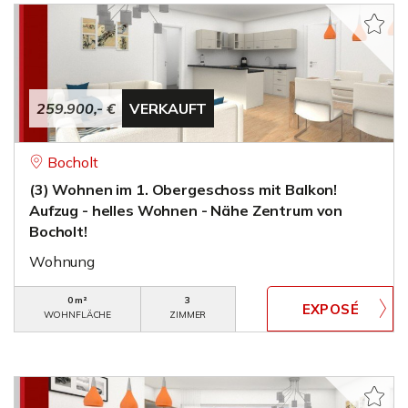
259.900,- €
VERKAUFT
Bocholt
(3) Wohnen im 1. Obergeschoss mit Balkon!
Aufzug - helles Wohnen - Nähe Zentrum von
Bocholt!
Wohnung
0 m²
3
WOHNFLÄCHE
ZIMMER