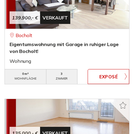
139.900,- €
VERKAUFT
Bocholt
Eigentumswohnung mit Garage in ruhiger Lage
von Bocholt!
Wohnung
0 m²
3
WOHNFLÄCHE
ZIMMER
135.000,- €
VERKAUFT