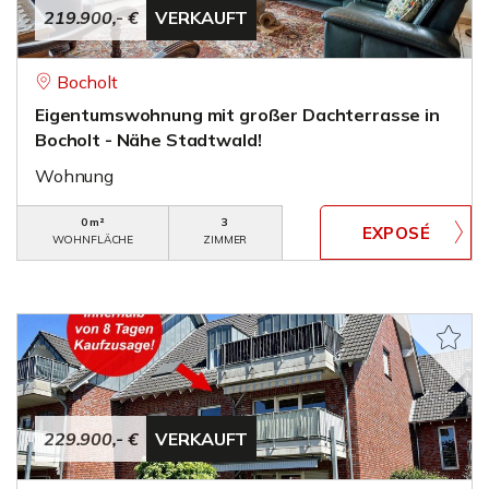
219.900,- €
VERKAUFT
Bocholt
Eigentumswohnung mit großer Dachterrasse in
Bocholt - Nähe Stadtwald!
Wohnung
0 m²
3
WOHNFLÄCHE
ZIMMER
229.900,- €
VERKAUFT