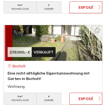
0 m²
3
WOHNFLÄCHE
ZIMMER
239.000,- €
VERKAUFT
Bocholt
Eine nicht alltägliche Eigentumswohnung mit
Garten in Bocholt!
Wohnung
0 m²
4
WOHNFLÄCHE
ZIMMER