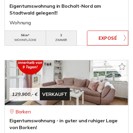
Eigentumswohnung in Bocholt-Nord am
Stadtwald gelegen!!!
Wohnung
56 m²
2
WOHNFLÄCHE
ZIMMER
129.900,- €
VERKAUFT
Borken
Eigentumswohnung - in guter und ruhiger Lage
von Borken!