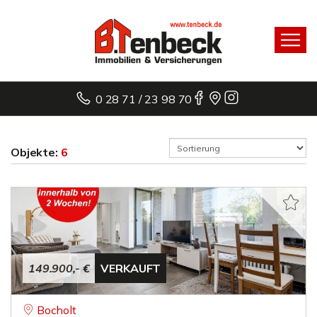
0 28 71 / 23 98 70
Objekte:
6
149.900,- €
VERKAUFT
Bocholt