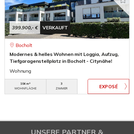
399.900,- €
VERKAUFT
Bocholt
Modernes & helles Wohnen mit Loggia, Aufzug,
Tiefgaragenstellplatz in Bocholt - Citynähe!
Wohnung
104 m²
3
WOHNFLÄCHE
ZIMMER
UNSERE PARTNER &