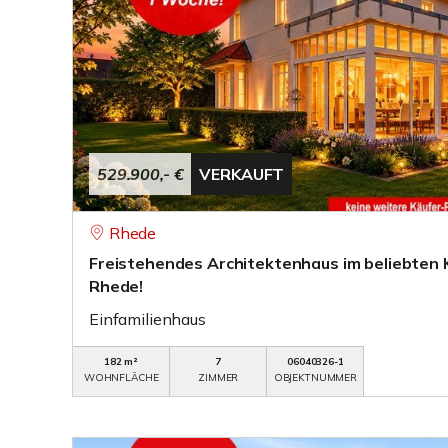
529.900,- €
VERKAUFT
Rhede
Freistehendes Architektenhaus im beliebten 
Rhede!
Einfamilienhaus
182 m²
7
06040326-1
WOHNFLÄCHE
ZIMMER
OBJEKTNUMMER