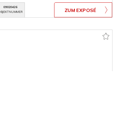
09020426
ZUM EXPOSÉ
BJEKTNUMMER
T
nhaus in Bocholt, auch für zwei Generationen