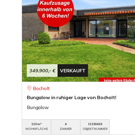
349.900,- €
VERKAUFT
Bocholt
Bungalow in ruhiger Lage von Bocholt!
Bungalow
110 m²
4
11130426
WOHNFLÄCHE
ZIMMER
OBJEKTNUMMER