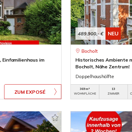
NEU
489.900,- €
Bocholt
, Einfamilienhaus im
Historisches Ambiente m
Bocholt, Nähe Zentrum!
Doppelhaushälfte
369 m²
13
ZUM EXPOSÉ
WOHNFLÄCHE
ZIMMER
O