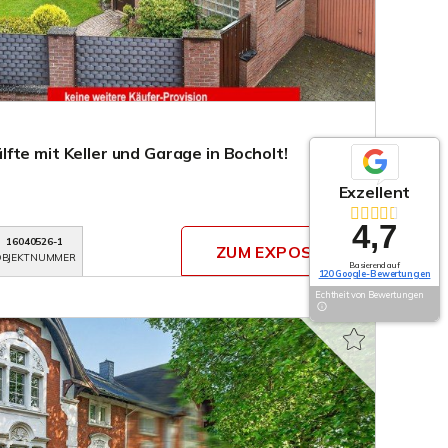
te mit Keller und Garage in Bocholt!
Exzellent
4,7
16040526-1
ZUM EXPOSÉ
BJEKTNUMMER
Basierend auf
120 Google-Bewertungen
Echtheit von Bewertungen