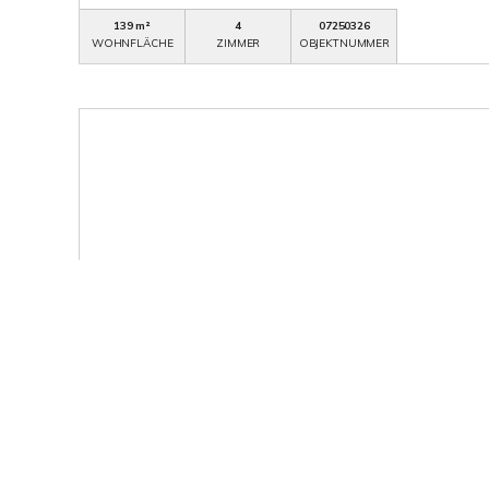
139 m²
4
07250326
WOHNFLÄCHE
ZIMMER
OBJEKTNUMMER
499.900,- €
VERKAUFT
Borken
Seeblick! Feistehendes Einfamilienhaus am Klo