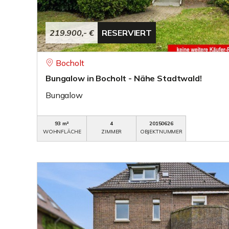
219.900,- €
RESERVIERT
Bocholt
Bungalow in Bocholt - Nähe Stadtwald!
Bungalow
93 m²
4
20150626
WOHNFLÄCHE
ZIMMER
OBJEKTNUMMER