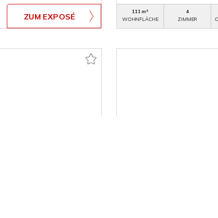
111 m²
4
ZUM EXPOSÉ
WOHNFLÄCHE
ZIMMER
O
349.900,- €
VERKAUF
Bocholt
stersee in Borken-Burlo!
Freistehendes Einfamilie