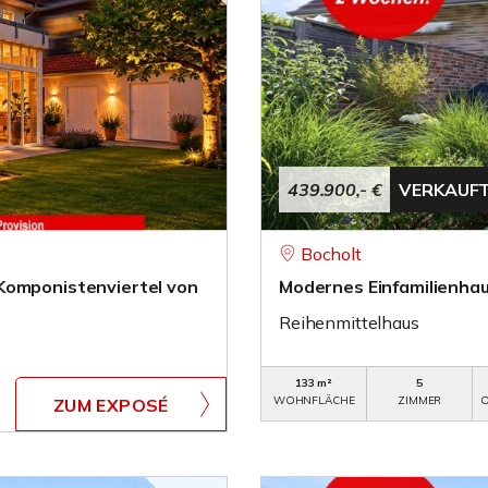
439.900,- €
VERKAUF
Bocholt
Komponistenviertel von
Modernes Einfamilienhaus
Reihenmittelhaus
133 m²
5
WOHNFLÄCHE
ZIMMER
O
ZUM EXPOSÉ