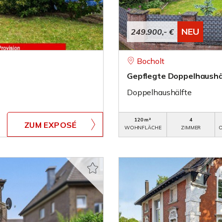
NEU
249.900,- €
Bocholt
Gepflegte Doppelhaushälf
Doppelhaushälfte
120 m²
4
ZUM EXPOSÉ
WOHNFLÄCHE
ZIMMER
O