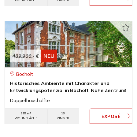
WOHNFLÄCHE
ZIMMER
NEU
489.900,- €
Bocholt
Historisches Ambiente mit Charakter und
Entwicklungspotenzial in Bocholt, Nähe Zentrum!
Doppelhaushälfte
369 m²
13
WOHNFLÄCHE
ZIMMER