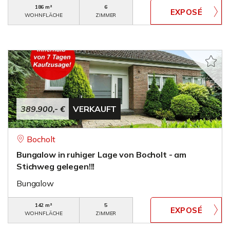
186 m²
6
WOHNFLÄCHE
ZIMMER
389.900,- €
VERKAUFT
Bocholt
Bungalow in ruhiger Lage von Bocholt - am
Stichweg gelegen!!!
Bungalow
142 m²
5
WOHNFLÄCHE
ZIMMER