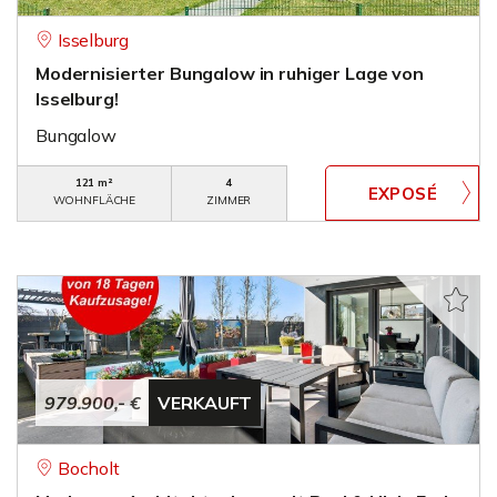
Isselburg
Modernisierter Bungalow in ruhiger Lage von
Isselburg!
Bungalow
121 m²
4
WOHNFLÄCHE
ZIMMER
979.900,- €
VERKAUFT
Bocholt