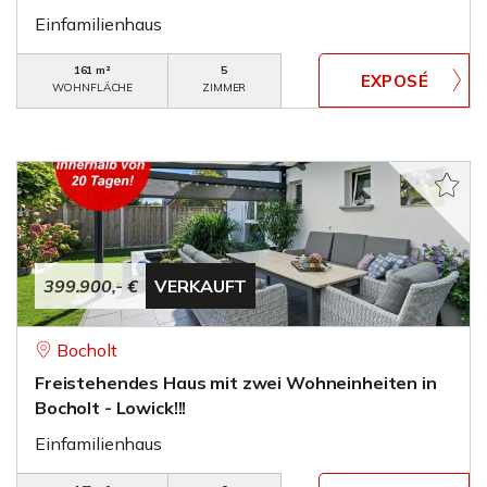
Einfamilienhaus
161 m²
5
WOHNFLÄCHE
ZIMMER
399.900,- €
VERKAUFT
Bocholt
Freistehendes Haus mit zwei Wohneinheiten in
Bocholt - Lowick!!!
Einfamilienhaus