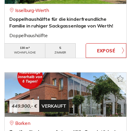
Isselburg-Werth
Doppelhaushälfte für die kinderfreundliche
Familie in ruhiger Sackgassenlage von Werth!
Doppelhaushälfte
130 m²
5
WOHNFLÄCHE
ZIMMER
449.900,- €
VERKAUFT
Borken