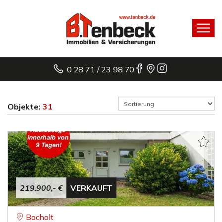
0 28 71 / 23 98 70
Objekte:
31
219.900,- €
VERKAUFT
Bocholt