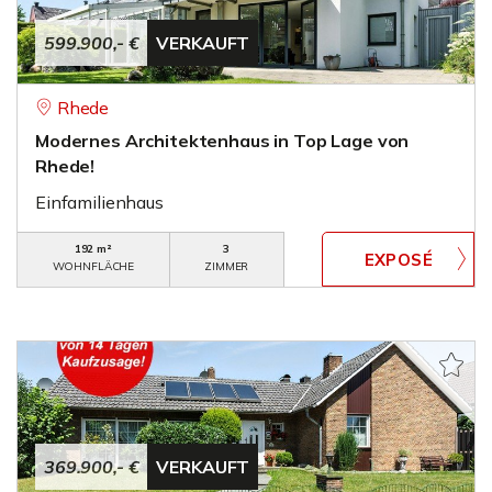
599.900,- €
VERKAUFT
Rhede
Modernes Architektenhaus in Top Lage von
Rhede!
Einfamilienhaus
192 m²
3
WOHNFLÄCHE
ZIMMER
369.900,- €
VERKAUFT