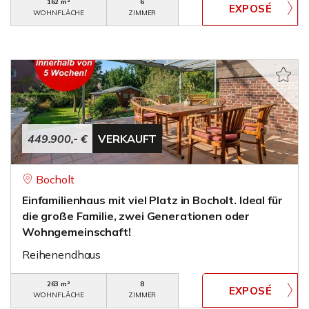
162 m²
6
WOHNFLÄCHE
ZIMMER
449.900,- €
VERKAUFT
Bocholt
Einfamilienhaus mit viel Platz in Bocholt. Ideal für
die große Familie, zwei Generationen oder
Wohngemeinschaft!
Reihenendhaus
263 m²
8
WOHNFLÄCHE
ZIMMER