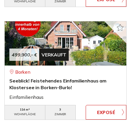
WOHNFLÄCHE
ZIMMER
499.900,- €
VERKAUFT
Borken
Seeblick! Feistehendes Einfamilienhaus am
Klostersee in Borken-Burlo!
Einfamilienhaus
114 m²
3
WOHNFLÄCHE
ZIMMER