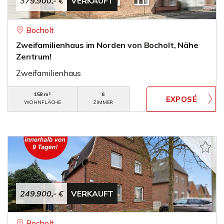
379.900,- €
VERKAUFT
Bocholt
Zweifamilienhaus im Norden von Bocholt, Nähe
Zentrum!
Zweifamilienhaus
158 m²
6
WOHNFLÄCHE
ZIMMER
249.900,- €
VERKAUFT
Bocholt