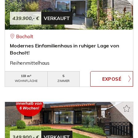
439.900,- €
VERKAUFT
Bocholt
Modernes Einfamilienhaus in ruhiger Lage von
Bocholt!
Reihenmittelhaus
133 m²
5
WOHNFLÄCHE
ZIMMER
349.900,- €
VERKAUFT