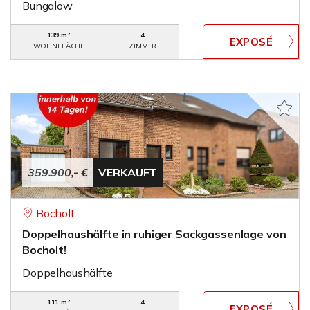
Bungalow
139 m²
4
WOHNFLÄCHE
ZIMMER
359.900,- €
VERKAUFT
Bocholt
Doppelhaushälfte in ruhiger Sackgassenlage von
Bocholt!
Doppelhaushälfte
111 m²
4