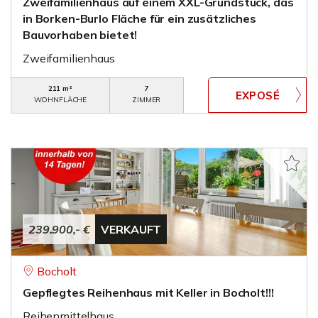
Zweifamilienhaus auf einem XXL-Grundstück, das
in Borken-Burlo Fläche für ein zusätzliches
Bauvorhaben bietet!
Zweifamilienhaus
211 m²
7
WOHNFLÄCHE
ZIMMER
239.900,- €
VERKAUFT
Bocholt
Gepflegtes Reihenhaus mit Keller in Bocholt!!!
Reihenmittelhaus