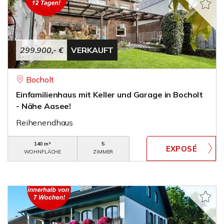
299.900,- €
VERKAUFT
Bocholt
Einfamilienhaus mit Keller und Garage in Bocholt
- Nähe Aasee!
Reihenendhaus
140 m²
5
WOHNFLÄCHE
ZIMMER