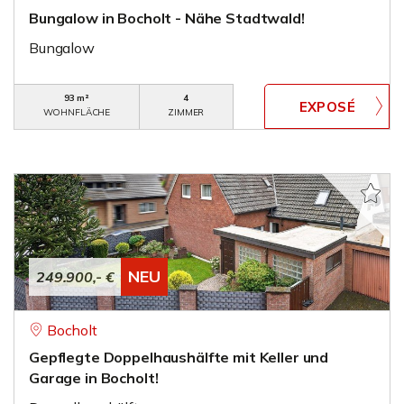
Bungalow in Bocholt - Nähe Stadtwald!
Bungalow
93 m²
4
WOHNFLÄCHE
ZIMMER
NEU
249.900,- €
Bocholt
Gepflegte Doppelhaushälfte mit Keller und
Garage in Bocholt!