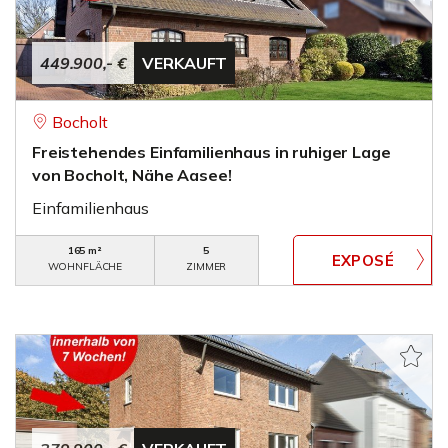
449.900,- €
VERKAUFT
Bocholt
Freistehendes Einfamilienhaus in ruhiger Lage
von Bocholt, Nähe Aasee!
Einfamilienhaus
165 m²
5
WOHNFLÄCHE
ZIMMER