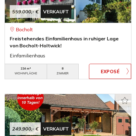
559.000,- €
VERKAUFT
Bocholt
Freistehendes Einfamilienhaus in ruhiger Lage
von Bocholt-Holtwick!
Einfamilienhaus
224 m²
8
WOHNFLÄCHE
ZIMMER
249.900,- €
VERKAUFT