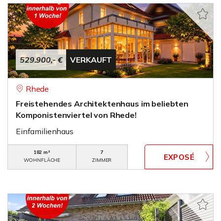
529.900,- €
VERKAUFT
Rhede
Freistehendes Architektenhaus im beliebten
Komponistenviertel von Rhede!
Einfamilienhaus
182 m²
7
WOHNFLÄCHE
ZIMMER