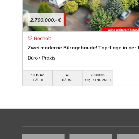
2.790.000,- €
Bocholt
Zwei moderne Bürogebäude! Top-Lage in der 
Büro / Praxis
1.315 m²
43
28080825
FLÄCHE
RÄUME
OBJEKTNUMMER