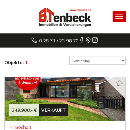
0 28 71 / 23 98 70
Objekte:
1
349.900,- €
VERKAUFT
Bocholt