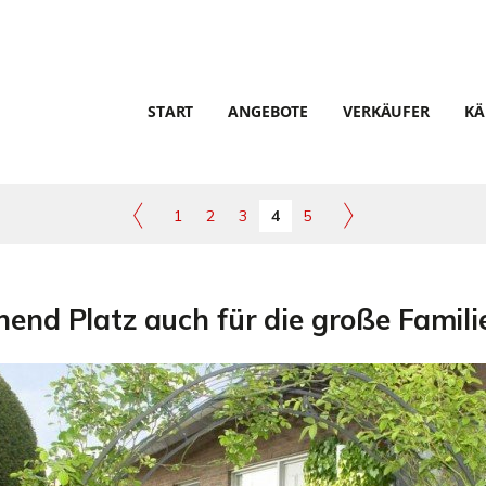
START
ANGEBOTE
VERKÄUFER
KÄ
1
2
3
4
5
end Platz auch für die große Famili