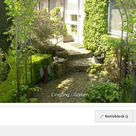
... Eingang - Garten
Notizblock (
)