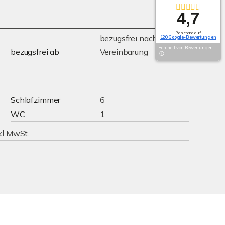
4,7
Basierend auf
bezugsfrei nach
120 Google-Bewertungen
Echtheit von Bewertungen
bezugsfrei ab
Vereinbarung
Schlafzimmer
6
WC
1
kl MwSt.