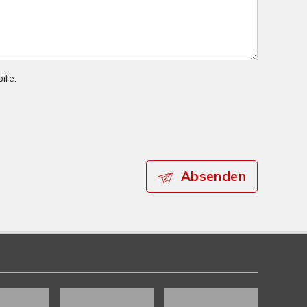
lie.
Absenden