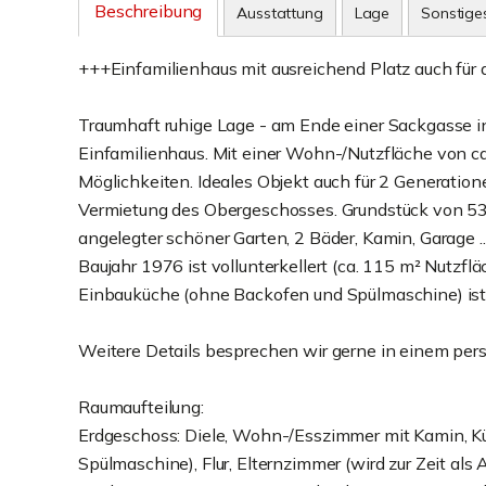
Beschreibung
Ausstattung
Lage
Sonstige
+++Einfamilienhaus mit ausreichend Platz auch für d
Traumhaft ruhige Lage - am Ende einer Sackgasse in
Einfamilienhaus. Mit einer Wohn-/Nutzfläche von ca.
Möglichkeiten. Ideales Objekt auch für 2 Generatio
Vermietung des Obergeschosses. Grundstück von 539 
angelegter schöner Garten, 2 Bäder, Kamin, Garage ..
Baujahr 1976 ist vollunterkellert (ca. 115 m² Nutzflä
Einbauküche (ohne Backofen und Spülmaschine) ist b
Weitere Details besprechen wir gerne in einem per
Raumaufteilung:
Erdgeschoss: Diele, Wohn-/Esszimmer mit Kamin, Kü
Spülmaschine), Flur, Elternzimmer (wird zur Zeit al