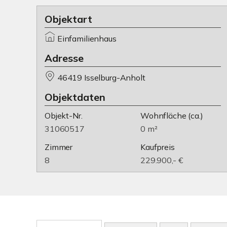
Objektart
Einfamilienhaus
Adresse
46419 Isselburg-Anholt
Objektdaten
Objekt-Nr.
Wohnfläche
(ca.)
31060517
0 m²
Zimmer
Kaufpreis
8
229.900,- €