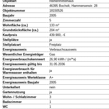
Objektart
Reihenmittelhaus
Adresse
46395 Bocholt, Hammersenstr. 28
Objektnummer
18150526
Baujahr
2005
Zimmerzahl
5
Wohnfläche (ca.)
133 m²
Grundstücksfläche (ca.)
204 m²
Kaufpreis
439.900,- €
Stellplätze
ja
Stellplatzart
Freiplatz
Energieausweis
Verbrauchsausweis
Wesentlicher Energieträger
Gas
Energieverbrauchskennwert
26,90 kWh / (m²*a)
Energieausweis gültig bis
31.05.2036
Energieverbrauch für
ja
Warmwasser enthalten
Energieausweis Werteklasse
A+
Energieausweis Baujahr
2005
Unterkellert
nein
Gartennutzung
ja
Wohn- / Schlafzimmer
3
Badezimmer
1
WC
1