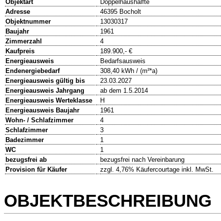
Objektart
Doppelhaushälfte
Adresse
46395 Bocholt
Objektnummer
13030317
Baujahr
1961
Zimmerzahl
4
Kaufpreis
189.900,- €
Energieausweis
Bedarfsausweis
Endenergiebedarf
308,40 kWh / (m²*a)
Energieausweis gültig bis
23.03.2027
Energieausweis Jahrgang
ab dem 1.5.2014
Energieausweis Werteklasse
H
Energieausweis Baujahr
1961
Wohn- / Schlafzimmer
4
Schlafzimmer
3
Badezimmer
1
WC
1
bezugsfrei ab
bezugsfrei nach Vereinbarung
Provision für Käufer
zzgl. 4,76% Käufercourtage inkl. MwSt.
OBJEKTBESCHREIBUNG