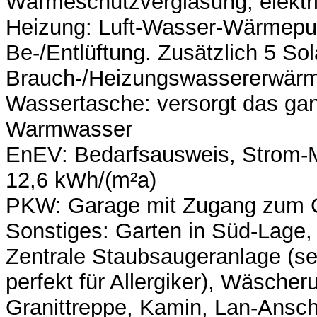
Wärmeschutzverglasung, elektri
Heizung: Luft-Wasser-Wärmepum
Be-/Entlüftung. Zusätzlich 5 So
Brauch-/Heizungswassererwärm
Wassertasche: versorgt das ga
Warmwasser
EnEV: Bedarfsausweis, Strom-M
12,6 kWh/(m²a)
PKW: Garage mit Zugang zum 
Sonstiges: Garten in Süd-Lage
Zentrale Staubsaugeranlage (se
perfekt für Allergiker), Wäscher
Granittreppe, Kamin, Lan-Anschl