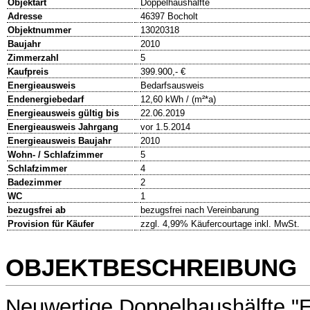
Objektart
Doppelhaushälfte
Adresse
46397 Bocholt
Objektnummer
13020318
Baujahr
2010
Zimmerzahl
5
Kaufpreis
399.900,- €
Energieausweis
Bedarfsausweis
Endenergiebedarf
12,60 kWh / (m²*a)
Energieausweis gültig bis
22.06.2019
Energieausweis Jahrgang
vor 1.5.2014
Energieausweis Baujahr
2010
Wohn- / Schlafzimmer
5
Schlafzimmer
4
Badezimmer
2
WC
1
bezugsfrei ab
bezugsfrei nach Vereinbarung
Provision für Käufer
zzgl. 4,99% Käufercourtage inkl. MwSt.
OBJEKTBESCHREIBUNG
Neuwertige Doppelhaushälfte "E