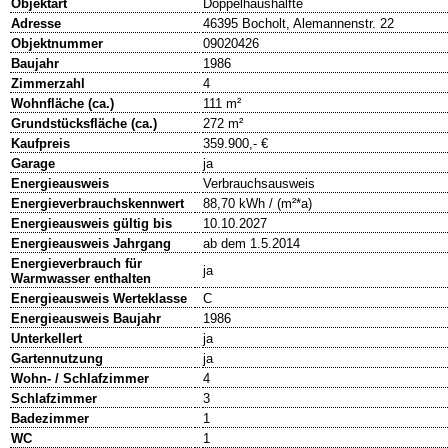
Objektart
Doppelhaushälfte
Adresse
46395 Bocholt, Alemannenstr. 22
Objektnummer
09020426
Baujahr
1986
Zimmerzahl
4
Wohnfläche (ca.)
111 m²
Grundstücksfläche (ca.)
272 m²
Kaufpreis
359.900,- €
Garage
ja
Energieausweis
Verbrauchsausweis
Energieverbrauchskennwert
88,70 kWh / (m²*a)
Energieausweis gültig bis
10.10.2027
Energieausweis Jahrgang
ab dem 1.5.2014
Energieverbrauch für
ja
Warmwasser enthalten
Energieausweis Werteklasse
C
Energieausweis Baujahr
1986
Unterkellert
ja
Gartennutzung
ja
Wohn- / Schlafzimmer
4
Schlafzimmer
3
Badezimmer
1
WC
1