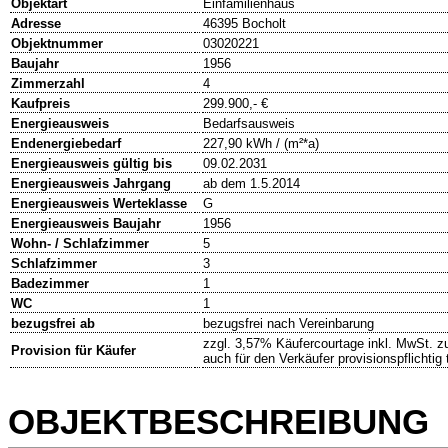
Objektart
Einfamilienhaus
Adresse
46395 Bocholt
Objektnummer
03020221
Baujahr
1956
Zimmerzahl
4
Kaufpreis
299.900,- €
Energieausweis
Bedarfsausweis
Endenergiebedarf
227,90 kWh / (m²*a)
Energieausweis gültig bis
09.02.2031
Energieausweis Jahrgang
ab dem 1.5.2014
Energieausweis Werteklasse
G
Energieausweis Baujahr
1956
Wohn- / Schlafzimmer
5
Schlafzimmer
3
Badezimmer
1
WC
1
bezugsfrei ab
bezugsfrei nach Vereinbarung
zzgl. 3,57% Käufercourtage inkl. MwSt. zu
Provision für Käufer
auch für den Verkäufer provisionspflichtig t
OBJEKTBESCHREIBUNG